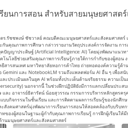
รเรียนการสอน สำหรับสายมนุษยศาสตร
จารย์ ดร.รัชชพงษ์ ชัชวาลย์ คณบดีคณะมนุษยศาสตร์และสังคมศาสตร
ระกันคุณภาพการศึกษา กล่าวรายงานวัตถุประสงค์การจัดงาน การสั
ัญญาประดิษฐ์ (Artificial Intelligence: AI) โดยมุ่งพัฒนาแนวท
นโลยีช่วยเสริมคุณภาพการเรียนรู้ภายใต้การกำกับของผู้สอน งานคร
นโลยีสารสนเทศ มหาวิทยาลัยหอการค้าไทย ถ่ายทอดองค์ความรู้ด้า
องมือ Gemini และ NotebookLM รวมถึงแพลตฟอร์ม AI อื่น ๆ เพื่อ
ประเมินผลในยุค AI พร้อมทั้งประเด็นด้านจริยธรรม ความเป็นส่ว
security) นอกจากนี้ ในช่วงฝึกปฏิบัติยังมีการแลกเปลี่ยนประส
 และ อาจารย์ธิดารัตน์ น้อยสุวรรณ กรรมการบริหารหลักสูตรครุ
บบกิจกรรมในชั้นเรียน และการติดตามผลการเรียนรู้ของนักศึกษา
คมศาสตร์มุ่งพัฒนาการเรียนการสอนให้สอดคล้องกับบริบทการศึก
องผู้สอนในฐานะผู้กำกับคุณภาพการเรียนรู้ การฝึกผู้เรียนให้ม
ด้านมนุษยศาสตร์และสังคมศาสตร์