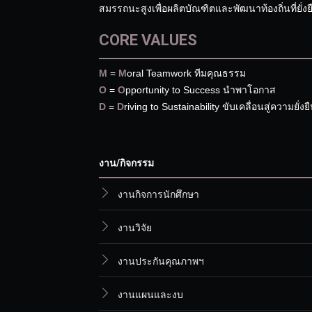
สมรรถนะสูงเพื่อผลิตบัณฑิตและพัฒนาท้องถิ่นที่ยั่งย
CORE VALUES
M
=
M
oral Teamwork ทีมคุณธรรม
O
=
O
pportunity to Success นำพาโอกาส
D
=
D
riving to Sustainability ขับเคลื่อนสู่ความยั่งย
งาน/กิจกรรม
งานกิจการนักศึกษา
งานวิจัย
งานประกันคุณภาพฯ
งานแผนและงบ