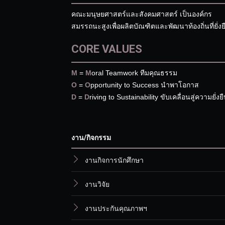
คณะมนุษยศาสตร์และสังคมศาสตร์ เป็นองค์กร
สมรรถนะสูงเพื่อผลิตบัณฑิตและพัฒนาท้องถิ่นที่ยั่งย
CORE VALUES
M
=
M
oral Teamwork ทีมคุณธรรม
O
=
O
pportunity to Success นำพาโอกาส
D
=
D
riving to Sustainability ขับเคลื่อนสู่ความยั่งย
งาน/กิจกรรม
งานกิจการนักศึกษา
งานวิจัย
งานประกันคุณภาพฯ